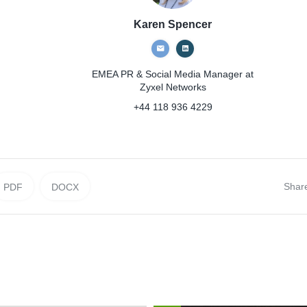
Karen Spencer
EMEA PR & Social Media Manager
at
Zyxel Networks
+44 118 936 4229
Shar
PDF
DOCX