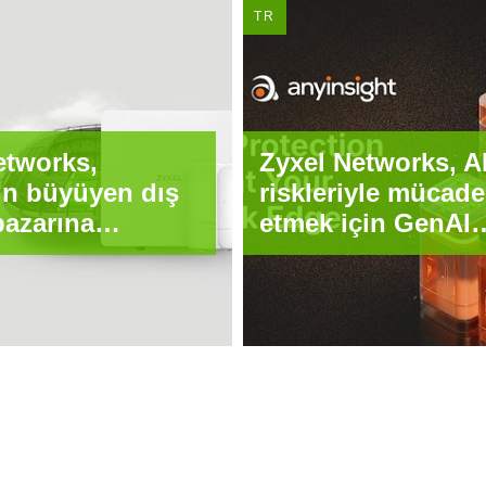
TR
etworks,
Zyxel Networks, A
in büyüyen dış
riskleriyle mücade
azarına
etmek için GenAI
lerine yardımcı
Protection çözüm
çin üçlü AP
piyasaya sürdü
 piyasaya
ünü duyurdu