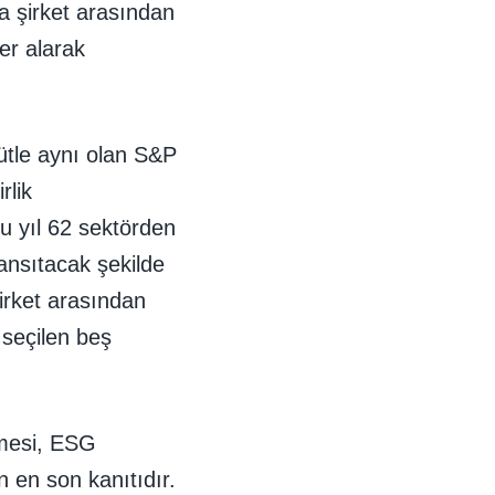
a şirket arasından
er alarak
çütle aynı olan S&P
rlik
u yıl 62 sektörden
yansıtacak şekilde
şirket arasından
 seçilen beş
ilmesi, ESG
en son kanıtıdır.