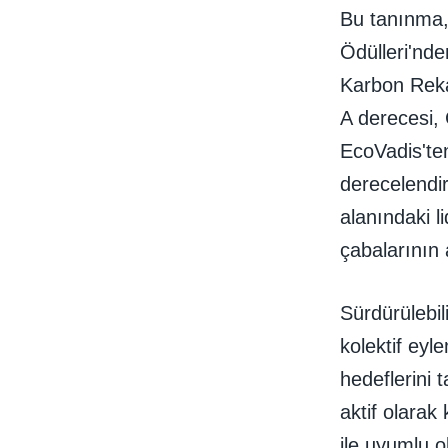
Bu tanınma, 
Ödülleri'nde
Karbon Reka
A derecesi,
EcoVadis'ten
derecelendir
alanındaki l
çabalarının 
Sürdürülebil
kolektif eyl
hedeflerini 
aktif olarak
ile uyumlu 