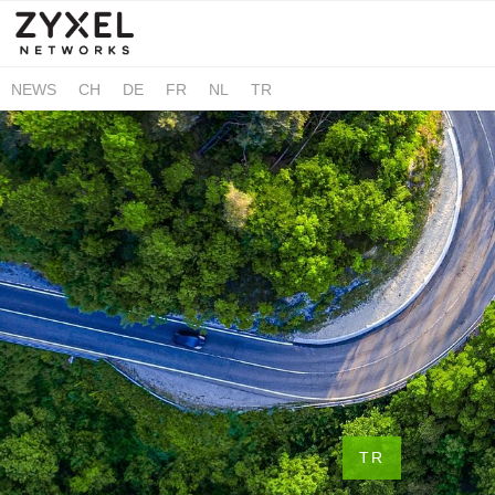
NEWS
CH
DE
FR
NL
TR
TR