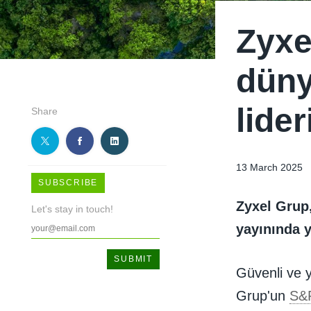
Zyxe
düny
lider
Share
13 March 2025
SUBSCRIBE
Zyxel Grup,
Let's stay in touch!
yayınında y
Güvenli ve y
Grup'un
S&P