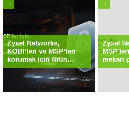
TR
TR
Zyxel Networks,
Zyxel N
KOBİ’leri ve MSP’leri
MSP'ler
korumak için ürün
mekan p
güvenlik yönetişimini
yönelme
geliştiriyor
olmak i
serisini
sürdüğ