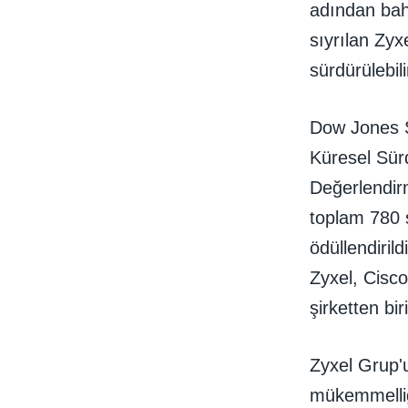
adından bah
sıyrılan Zyx
sürdürülebil
Dow Jones Sü
Küresel Sürdü
Değerlendir
toplam 780 ş
ödüllendiril
Zyxel, Cisc
şirketten bir
Zyxel Grup'u
mükemmelliğ