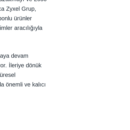
ca Zyxel Grup,
bonlu ürünler
imler aracılığıyla
almaya devam
yor. İleriye dönük
küresel
yla önemli ve kalıcı