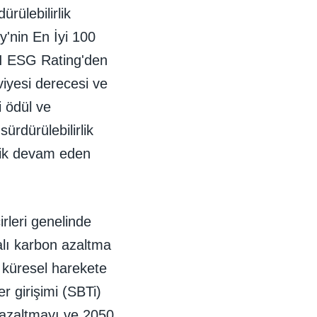
rülebilirlik
y'nin En İyi 100
I ESG Rating'den
iyesi derecesi ve
i ödül ve
rdürülebilirlik
elik devam eden
irleri genelinde
ialı karbon azaltma
r küresel harekete
r girişimi (SBTi)
 azaltmayı ve 2050