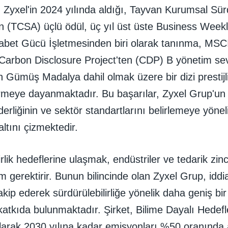
Zyxel'in 2024 yılında aldığı, Tayvan Kurumsal Sürdü
n (TCSA) üçlü ödül, üç yıl üst üste Business Weekl
bet Gücü İşletmesinden biri olarak tanınma, MSC
 Carbon Disclosure Project'ten (CDP) B yönetim sev
 Gümüş Madalya dahil olmak üzere bir dizi prestijl
meye dayanmaktadır. Bu başarılar, Zyxel Grup'un sü
iderliğinin ve sektör standartlarını belirlemeye yön
altını çizmektedir.
irlik hedeflerine ulaşmak, endüstriler ve tedarik zinc
em gerektirir. Bunun bilincinde olan Zyxel Grup, idd
takip ederek sürdürülebilirliğe yönelik daha geniş bi
 katkıda bulunmaktadır. Şirket, Bilime Dayalı Hedefle
olarak 2030 yılına kadar emisyonları %50 oranında