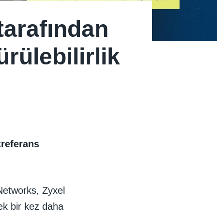
tarafından
rülebilirlik
kreferans
 Networks, Zyxel
rek bir kez daha