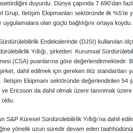
settirdiğini duyurdu. Dünya çapında 7.690'dan fazl
el Grup, İletişim Ekipmanları sektöründe ilk %5'te y
ir uygulamalara olan güçlü bağlılığını ortaya koydu.
rdürülebilirlik Endekslerinde (DJSI) kullanılan öl
rülebilirlik Yıllığı, şirketleri Kurumsal Sürdürülebili
mesi (CSA) puanlarına göre değerlendirmektedir. B
irket, dahil edilmek için gereken titiz standartları 
di. İletişim Ekipmanı sektöründe değerlendirilen 54 
o ve Ericsson da dahil olmak üzere tanınmak üzere
i oldu.
n S&P Küresel Sürdürülebilirlik Yıllığı'na dahil ed
ine yönelik uzun süredir devam eden taahhüdünün 