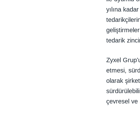
yılına kadar
tedarikçiler
geliştirmele
tedarik zinci
Zyxel Grup'u
etmesi, sürdü
olarak şirke
sürdürülebili
çevresel ve 