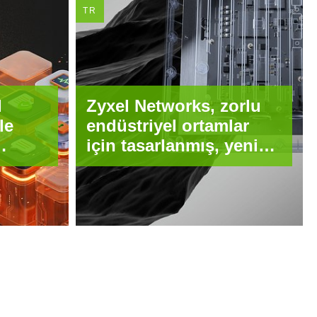
TR
I
Zyxel Networks, zorlu
le
endüstriyel ortamlar
için tasarlanmış, yeni
ünü
WiFi 7 access point’i
piyasaya sürdüğünü
duyurdu