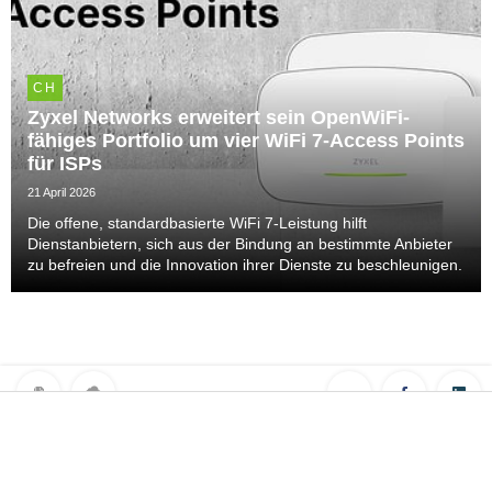
CH
Zyxel Networks erweitert sein OpenWiFi-
fähiges Portfolio um vier WiFi 7-Access Points
für ISPs
21 April 2026
Die offene, standardbasierte WiFi 7-Leistung hilft
Dienstanbietern, sich aus der Bindung an bestimmte Anbieter
zu befreien und die Innovation ihrer Dienste zu beschleunigen.