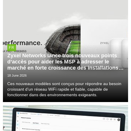
FR
Zyxel Networks lance trois nouveaux points
d’accès pour aider les MSP à adresser le
marché en forte croissance des installations
extérieures
18 June 2026
Ces nouveaux modèles sont conçus pour répondre au besoin
croissant d’un réseau WiFi rapide et fiable, capable de
fonctionner dans des environnements exigeants.