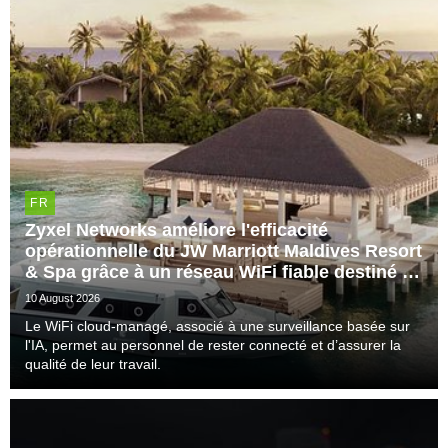
FR
Zyxel Networks améliore l'efficacité
opérationnelle du JW Marriott Maldives Resort
& Spa grâce à un réseau WiFi fiable destiné au
personnel
10 August 2026
Le WiFi cloud-managé, associé à une surveillance basée sur
l'IA, permet au personnel de rester connecté et d’assurer la
qualité de leur travail.