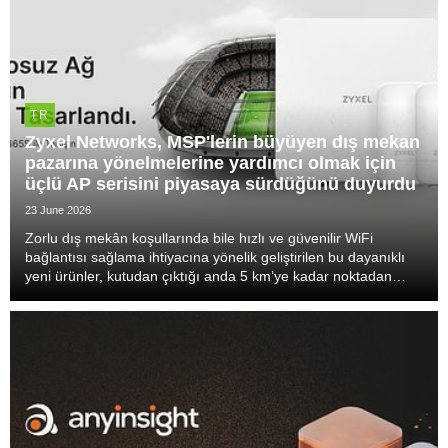
TR
Zyxel Networks, MSP'lerin büyüyen dış mekan
pazarına yönelmelerine yardımcı olmak için
üçlü AP serisini piyasaya sürdüğünü duyurdu
23 June 2026
Zorlu dış mekân koşullarında bile hızlı ve güvenilir WiFi
bağlantısı sağlama ihtiyacına yönelik geliştirilen bu dayanıklı
yeni ürünler, kutudan çıktığı anda 5 km’ye kadar noktadan
noktaya kablosuz bağlantı sunar.