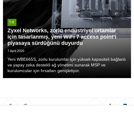
TR
Zyxel Networks, zorlu endüstriyel ortamlar
için tasarlanmış, yeni WiFi 7 access point’i
piyasaya sürdüğünü duyurdu
7 April 2026
Yeni WBE665S, zorlu kurulumlar için yüksek kapasiteli bağlantı
ve yapay zeka destekli ağ yönetimi sunarak MSP ve
kurulumcular için fırsatları genişletiyor.