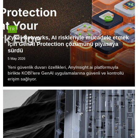
TR
Zyxel Networks, AI riskleriyle mücadele etmek
için GenAI Protection çözümünü piyasaya
sürdü
5 May 2026
Yeni güvenlik duvarı özellikleri, AnyInsight.ai platformuyla
birlikte KOBİ'lere GenAI uygulamalarına güvenli ve kontrollü
erişim sağlıyor.