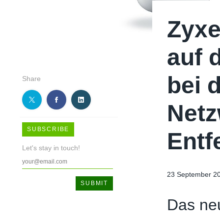
Zyxe
auf 
bei 
Share
Netz
SUBSCRIBE
Entf
Let's stay in touch!
23 September 2
Das neu