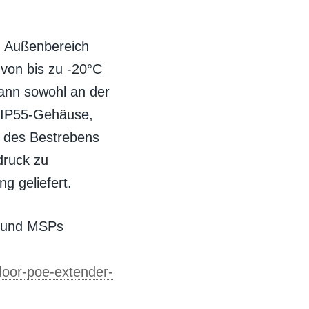
n Außenbereich
von bis zu -20°C
kann sowohl an der
n IP55-Gehäuse,
 des Bestrebens
druck zu
g geliefert.
s und MSPs
door-poe-extender-