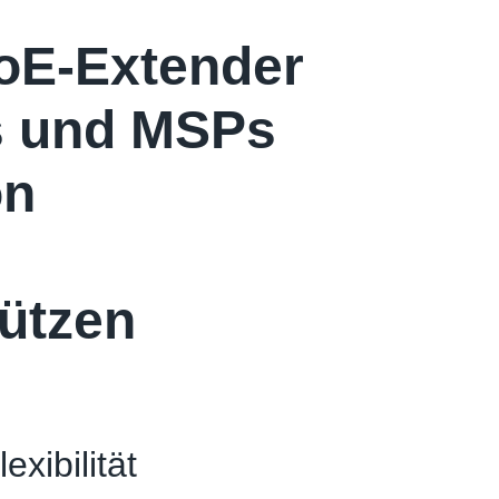
PoE-Extender
s und MSPs
on
tützen
xibilität