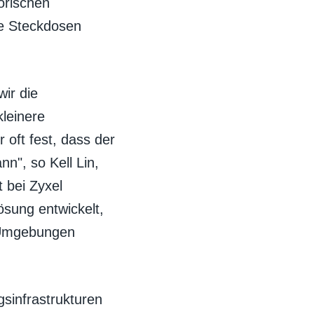
orischen
e Steckdosen
ir die
kleinere
 oft fest, dass der
n", so Kell Lin,
 bei Zyxel
sung entwickelt,
 Umgebungen
sinfrastrukturen