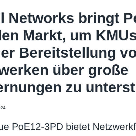
l Networks bringt 
den Markt, um KMU
der Bereitstellung v
werken über große
ernungen zu unters
024
e PoE12-3PD bietet Netzwerkfle