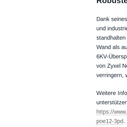
Robuste
Dank seines
und industr
standhalten 
Wand als au
6KV-Übersp
von Zyxel N
verringern, 
Weitere In
unterstützen
https://www
poe12-3pd
.