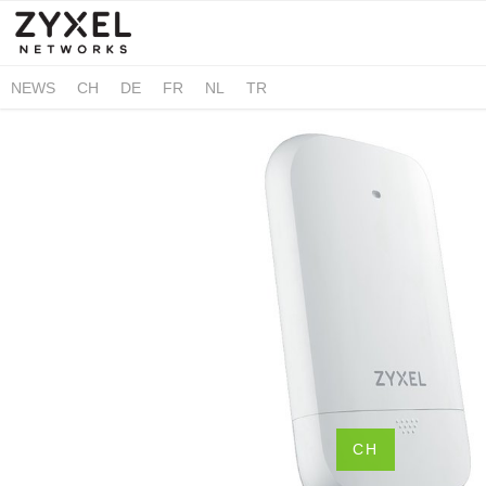
NEWS
CH
DE
FR
NL
TR
CH