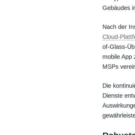
Gebäudes ins
Nach der In
Cloud-Platt
of-Glass-Üb
mobile App 
MSPs verein
Die kontinu
Dienste entw
Auswirkunge
gewährleist