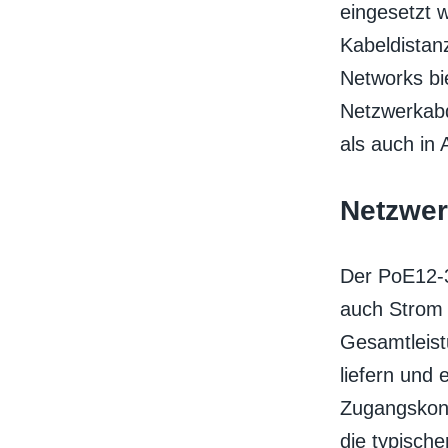
eingesetzt w
Kabeldistan
Networks bie
Netzwerkabd
als auch in
Netzwer
Der PoE12-3
auch Strom 
Gesamtleist
liefern und
Zugangskont
die typisch