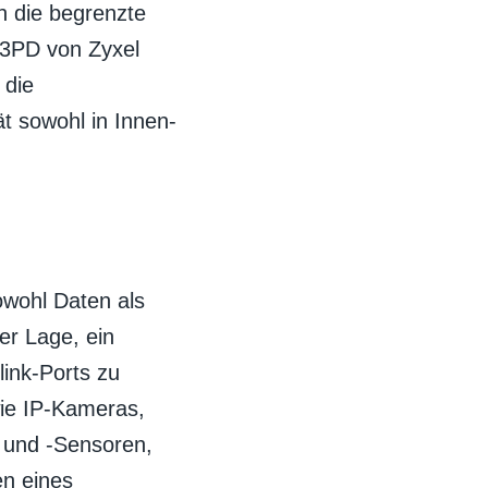
h die begrenzte
-3PD von Zyxel
 die
t sowohl in Innen-
owohl Daten als
er Lage, ein
ink-Ports zu
wie IP-Kameras,
 und -Sensoren,
en eines