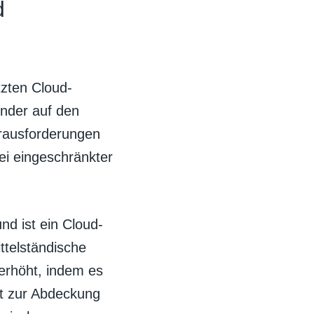
d
tzten Cloud-
nder auf den
rausforderungen
ei eingeschränkter
nd ist ein Cloud-
ittelständische
rhöht, indem es
ät zur Abdeckung