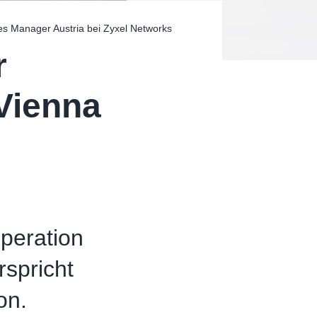
les Manager Austria bei Zyxel Networks
r
Vienna
peration
spricht
on.