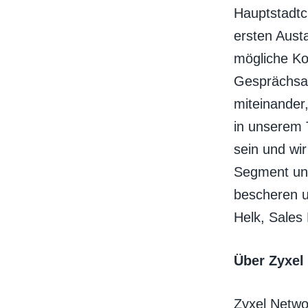
Hauptstadtc
ersten Aust
mögliche Ko
Gesprächsat
miteinander,
in unserem 
sein und wi
Segment un
bescheren u
Helk, Sales
Über Zyxel
Zyxel Networ