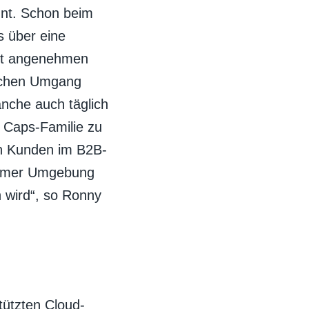
nnt. Schon beim
s über eine
rst angenehmen
lichen Umgang
anche auch täglich
r Caps-Familie zu
ren Kunden im B2B-
ehmer Umgebung
 wird“, so Ronny
tützten Cloud-