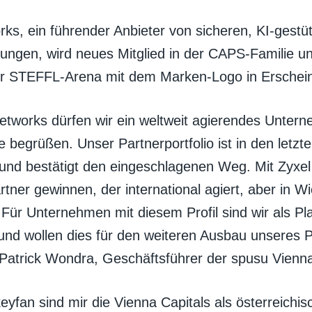
rks, ein führender Anbieter von sicheren, KI-gestü
ngen, wird neues Mitglied in der CAPS-Familie und
er STEFFL-Arena mit dem Marken-Logo in Erschei
Networks dürfen wir ein weltweit agierendes Untern
e begrüßen. Unser Partnerportfolio ist in den letz
nd bestätigt den eingeschlagenen Weg. Mit Zyxe
rtner gewinnen, der international agiert, aber in W
. Für Unternehmen mit diesem Profil sind wir als Pl
 und wollen dies für den weiteren Ausbau unseres 
 Patrick Wondra, Geschäftsführer der spusu Vienna
eyfan sind mir die Vienna Capitals als österreichis