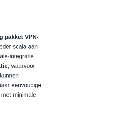
ig pakket VPN-
eder scala aan
ale-integratie
tie
, waarvoor
n kunnen
paar eenvoudige
n met minimale