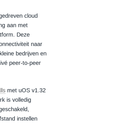
ngedreven cloud
ng aan met
atform. Deze
nnectiviteit naar
leine bedrijven en
ivé peer-to-peer
ls
met uOS v1.32
 is volledig
ngeschakeld,
stand instellen