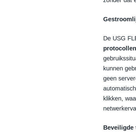
zonder dat e
Gestroomli
De USG FLEX
protocollen
gebruikssitu
kunnen gebr
geen serverc
automatisch
klikken, wa
netwerkerva
Beveiligde