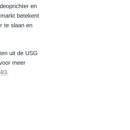
deoprichter en
-markt betekent
r te slaan en
ten uit de USG
 voor meer
583
.