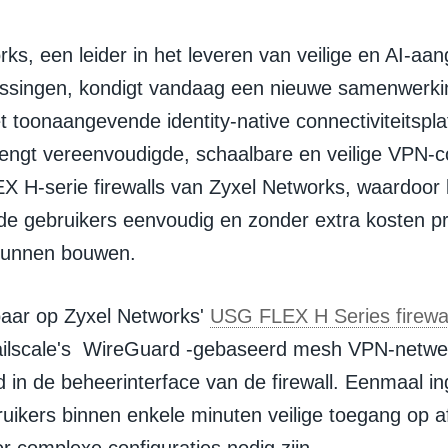
ks, een leider in het leveren van veilige en AI-aa
ssingen, kondigt vandaag een nieuwe samenwerki
et toonaangevende identity-native connectiviteitspl
rengt vereenvoudigde, schaalbare en veilige VPN-co
 H-serie firewalls van Zyxel Networks, waardoor k
e gebruikers eenvoudig en zonder extra kosten pr
kunnen bouwen.
aar op Zyxel Networks'
USG FLEX H Series firewal
ailscale's WireGuard -gebaseerd mesh VPN-netwerk
d in de beheerinterface van de firewall. Eenmaal i
uikers binnen enkele minuten veilige toegang op af