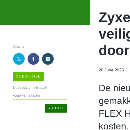
Zyxe
veil
door
Share
26 June 2025
SUBSCRIBE
De nie
Let's stay in touch!
gemakk
FLEX H 
kosten.