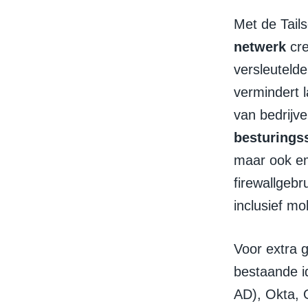
Met de Tails
netwerk
cre
versleutelde
vermindert l
van bedrijv
besturings
maar ook em
firewallgebr
inclusief m
Voor extra 
bestaande i
AD), Okta, 