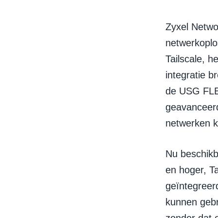
Zyxel Networ
netwerkoplo
Tailscale, h
integratie b
de USG FLEX
geavanceerd
netwerken 
Nu beschikb
en hoger, T
geïntegreer
kunnen gebr