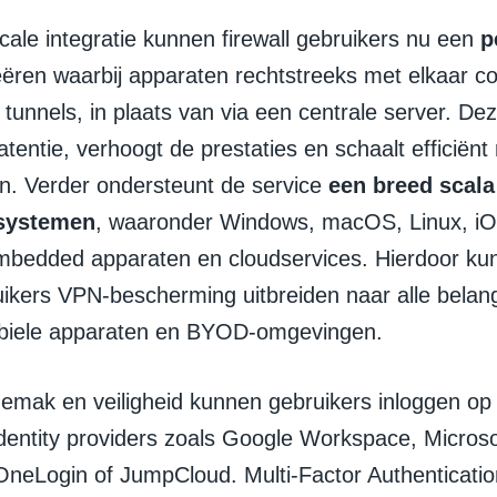
cale integratie kunnen firewall gebruikers nu een
p
ëren waarbij apparaten rechtstreeks met elkaar 
 tunnels, in plaats van via een centrale server. De
atentie, verhoogt de prestaties en schaalt efficiën
en. Verder ondersteunt de service
een breed scala
systemen
, waaronder Windows, macOS, Linux, iO
bedded apparaten en cloudservices. Hierdoor ku
uikers VPN-bescherming uitbreiden naar alle belang
obiele apparaten en BYOD-omgevingen.
gemak en veiligheid kunnen gebruikers inloggen op
dentity providers zoals Google Workspace, Microso
OneLogin of JumpCloud. Multi-Factor Authenticati