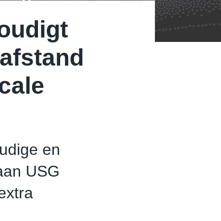
oudigt
 afstand
scale
udige en
 aan USG
extra