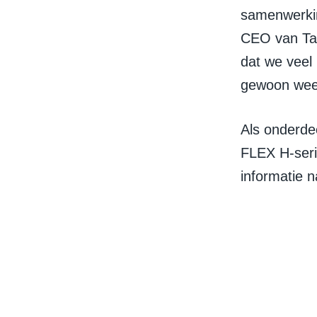
samenwerkin
CEO van Tai
dat we veel
gewoon weer
Als onderde
FLEX H-serie
informatie 