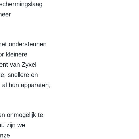
eschermingslaag
heer
het ondersteunen
r kleinere
dent van Zyxel
e, snellere en
 al hun apparaten,
en onmogelijk te
u zijn we
onze