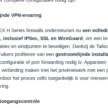
r complexe configuraties nodig zijn.
jnde VPN-ervaring
 H Series firewalls ondersteunen nu
een volled
, inclusief IPSec, SSL en WireGuard
, om een br
aties en eindpunten te beveiligen. Dankzij de Tailsc
uikers profiteren van een
gestroomlijnde installa
onfiguratie of port forwarding nodig is. Apparate
 verbinding maken met het privénetwerk met een 
ardoor het proces zelfs toegankelijk is voor mense
ring.
 toegangscontrole