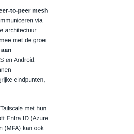
eer-to-peer mesh
communiceren via
ze architectuur
t mee met de groei
 aan
S en Android,
nnen
rijke eindpunten,
 Tailscale met hun
ft Entra ID (Azure
on (MFA) kan ook