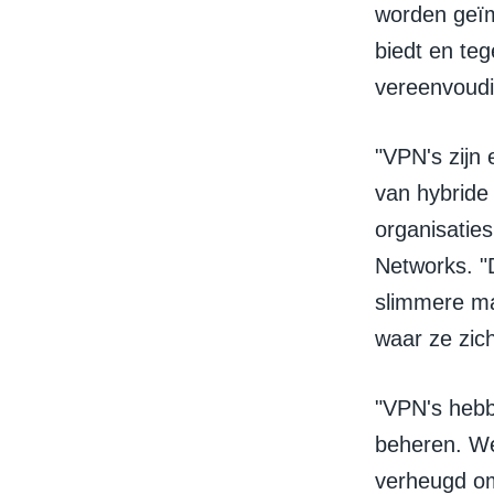
worden geïm
biedt en teg
vereenvoudi
"VPN's zijn
van hybride
organisaties
Networks. "
slimmere ma
waar ze zic
"VPN's hebbe
beheren. We
verheugd om