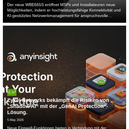
Der neue WBE665S eröffnet MSPs und Installateuren neue
Möglichkeiten, indem er hochleistungsfähige Konnektivität und
KI-gestütztes Netzwerkmanagement für anspruchsvolle
Einsatzumgebungen bietet.
CH
Zyxel Networks bekämpft die Risiken von
„Shadow AI“ mit der „GenAI Protection“-
Lösung.
5 May 2026
Neue Firewall-Funktionen bieten in Verbindung mit der