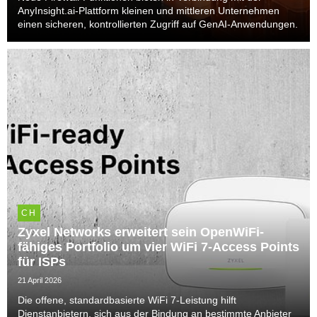
AnyInsight.ai-Plattform kleinen und mittleren Unternehmen
einen sicheren, kontrollierten Zugriff auf GenAI-Anwendungen.
CH
Zyxel Networks erweitert sein OpenWiFi-
fähiges Portfolio um vier WiFi 7-Access Points
für ISPs
21 April 2026
Die offene, standardbasierte WiFi 7-Leistung hilft
Dienstanbietern, sich aus der Bindung an bestimmte Anbieter