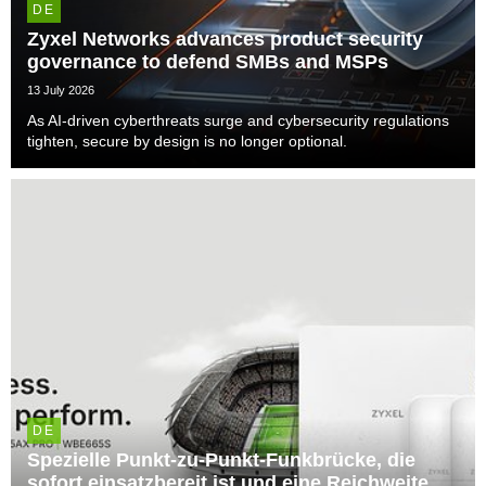
DE
Zyxel Networks advances product security
governance to defend SMBs and MSPs
13 July 2026
As AI-driven cyberthreats surge and cybersecurity regulations
tighten, secure by design is no longer optional.
DE
Spezielle Punkt-zu-Punkt-Funkbrücke, die
sofort einsatzbereit ist und eine Reichweite