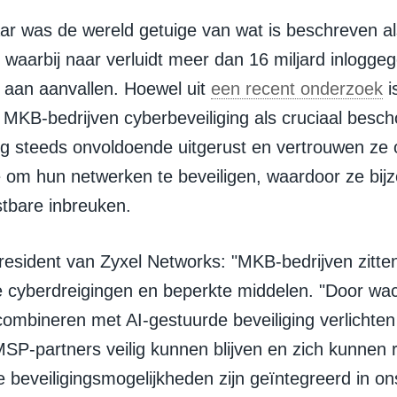
jaar was de wereld getuige van wat is beschreven a
, waarbij naar verluidt meer dan 16 miljard inloggeg
d aan aanvallen. Hoewel uit
een recent onderzoek
i
MKB-bedrijven cyberbeveiliging als cruciaal bescho
og steeds onvoldoende uitgerust en vertrouwen ze 
e om hun netwerken te beveiligen, waardoor ze bij
stbare inbreuken.
president van Zyxel Networks: "MKB-bedrijven zitte
cyberdreigingen en beperkte middelen. "Door wa
ombineren met AI-gestuurde beveiliging verlichten 
SP-partners veilig kunnen blijven en zich kunnen r
beveiligingsmogelijkheden zijn geïntegreerd in ons