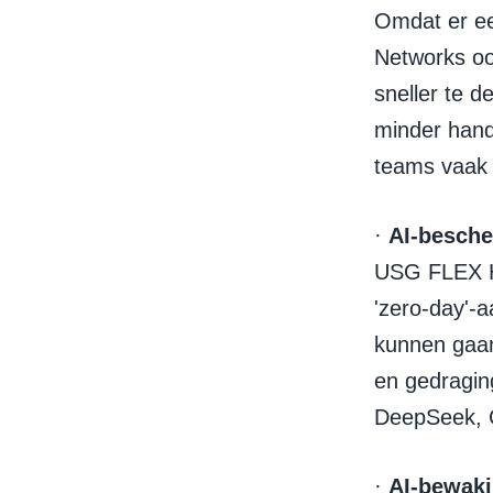
Omdat er een
Networks oo
sneller te d
minder handm
teams vaak 
·
AI-besche
USG FLEX H-
'zero-day'-
kunnen gaa
en gedragin
DeepSeek, 
·
AI-bewaki