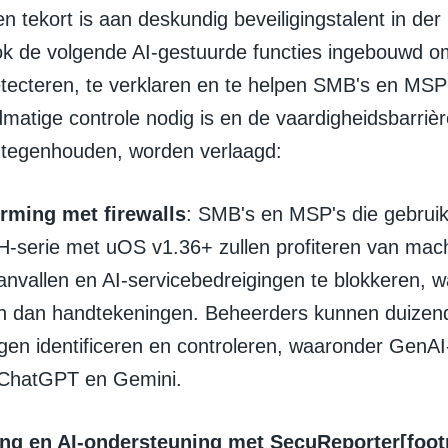
 tekort is aan deskundig beveiligingstalent in der
k de volgende AI-gestuurde functies ingebouwd o
etecteren, te verklaren en te helpen SMB's en MSP'
atige controle nodig is en de vaardigheidsbarrièr
tegenhouden, worden verlaagd:
rming met firewalls
: SMB's en MSP's die gebru
serie met uOS v1.36+ zullen profiteren van mach
aanvallen en AI-servicebedreigingen te blokkeren, 
n dan handtekeningen. Beheerders kunnen duizen
gen identificeren en controleren, waaronder GenAI
ChatGPT en Gemini.
ng en AI-ondersteuning met SecuReporter[foot