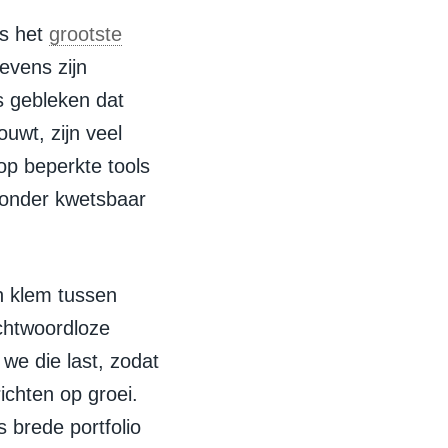
ls het
grootste
evens zijn
s gebleken dat
uwt, zijn veel
op beperkte tools
zonder kwetsbaar
n klem tussen
chtwoordloze
we die last, zodat
ichten op groei.
 brede portfolio