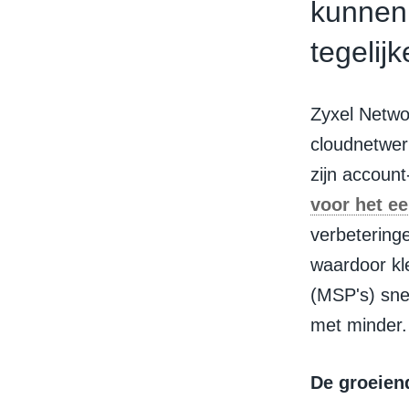
kunnen 
tegelijk
Zyxel Networ
cloudnetwer
zijn accoun
voor het ee
verbetering
waardoor kl
(MSP's) sne
met minder.
De groeien