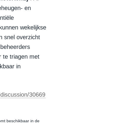
eheugen- en
ntiële
 kunnen wekelijkse
 snel overzicht
t beheerders
 te triagen met
ikbaar in
/discussion/30669
omt beschikbaar in de