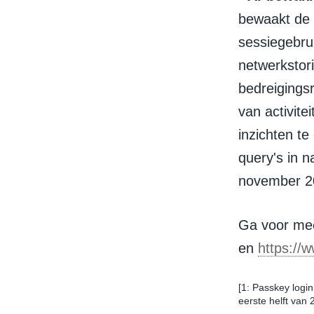
bewaakt de
sessiegebrui
netwerkstor
bedreigings
van activite
inzichten te
query's in n
november 2
Ga voor mee
en
https://
[1: Passkey logi
eerste helft van 