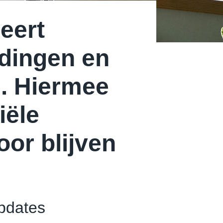
eert
dingen en
g. Hiermee
iële
oor blijven
updates