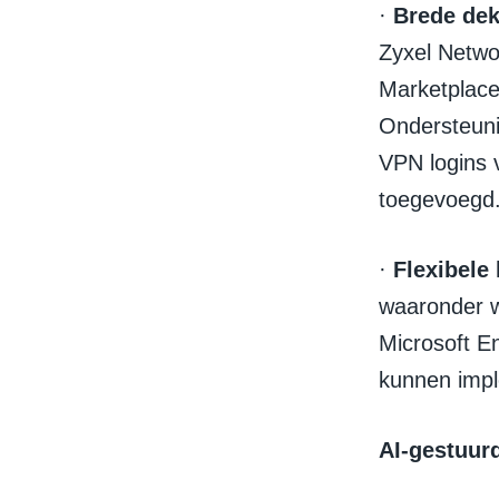
·
Brede dek
Zyxel Netwo
Marketplace
Ondersteuni
VPN logins 
toegevoegd
·
Flexibele
waaronder w
Microsoft E
kunnen imp
AI-gestuurd