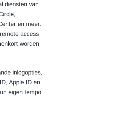
al diensten van
ircle,
Center en meer.
 remote access
nnenkort worden
nde inlogopties,
ID, Apple ID en
 hun eigen tempo