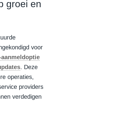
p groei en
tuurde
angekondigd voor
-aanmeldoptie
updates
. Deze
re operaties,
ervice providers
nnen verdedigen