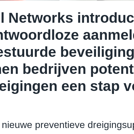
l Networks introduc
twoordloze aanmel
estuurde beveiligin
en bedrijven potent
eigingen een stap v
 nieuwe preventieve dreigings