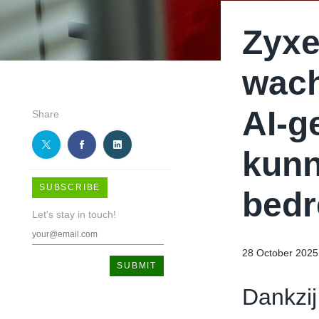
Zyxe
wach
AI-g
Share
kunn
SUBSCRIBE
bedr
Let's stay in touch!
28 October 2025
Dankzij