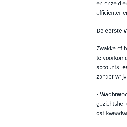
en onze die
efficiënter 
De eerste v
Zwakke of h
te voorkome
accounts, e
zonder wrijv
·
Wachtwoo
gezichtsher
dat kwaadwi