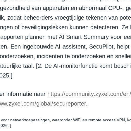
 gezondheid van apparaten en abnormaal CPU-, g
k, zodat beheerders vroegtijdige tekenen van pote
ingen of beveiligingslekken kunnen detecteren. Ze
rapporten plannen met AI Smart Summary voor een
iten. Een ingebouwde AI-assistent, SecuPilot, help
 onderzoeken, incidenten te onderzoeken en sneller
atuurlijke taal. [2: De AI-monitorfunctie komt besch
025.]
r informatie naar
https://community.zyxel.com/en
www.zyxel.com/global/secureporter
.
n voor netwerktoepassingen, waaronder WiFi en remote access VPN, k
2026. ]