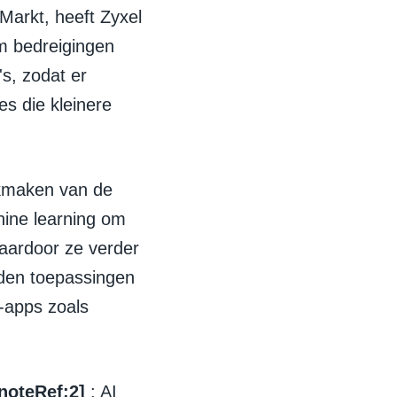
 Markt, heeft Zyxel
m bedreigingen
s, zodat er
es die kleinere
ikmaken van de
ine learning om
waardoor ze verder
den toepassingen
-apps zoals
noteRef:2]
: AI