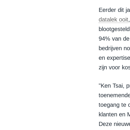
Eerder dit 
datalek ooit
blootgestel
94% van de 
bedrijven n
en expertis
zijn voor ko
"Ken Tsai, 
toenemende 
toegang te c
klanten en M
Deze nieuwe 