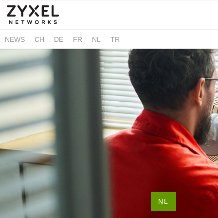
NEWS
CH
DE
FR
NL
TR
NL