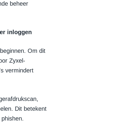
ende beheer
ger inloggen
 beginnen. Om dit
oor Zyxel-
's vermindert
ngerafdrukscan,
len. Dit betekent
 phishen.