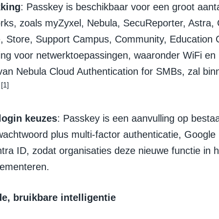
king
: Passkey is beschikbaar voor een groot aant
rks, zoals myZyxel, Nebula, SecuReporter, Astra, C
, Store, Support Campus, Community, Education 
ng voor netwerktoepassingen, waaronder WiFi en
van Nebula Cloud Authentication for SMBs, zal bi
[1]
.
 login keuzes
: Passkey is een aanvulling op bestaa
achtwoord plus multi-factor authenticatie, Google 
ntra ID, zodat organisaties deze nieuwe functie in
lementeren.
e, bruikbare intelligentie