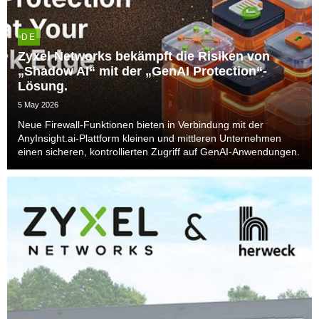
DE
Zyxel Networks bekämpft die Risiken von
„Shadow AI“ mit der „GenAI Protection“-
Lösung.
5 May 2026
Neue Firewall-Funktionen bieten in Verbindung mit der
AnyInsight.ai-Plattform kleinen und mittleren Unternehmen
einen sicheren, kontrollierten Zugriff auf GenAI-Anwendungen.